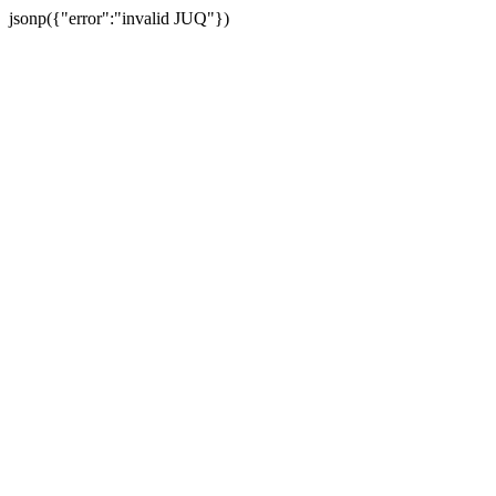
jsonp({"error":"invalid JUQ"})