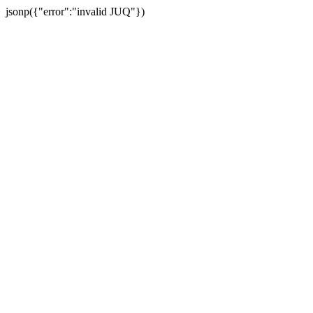
jsonp({"error":"invalid JUQ"})