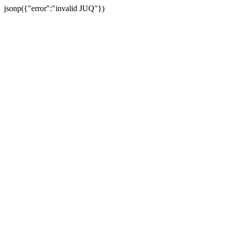
jsonp({"error":"invalid JUQ"})